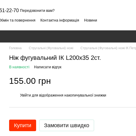
51-22-70
Передзвонити вам?
Обмін та повернення
Контактна інформація
Новини
Головна
Стругальні (Фуговальні) ножі
Стругальні (Фуговальні) ножі ІК Пе
Ніж фугувальний ІК L200x35 2ст.
В наявності
Написати відгук
155.00 грн
Увійти
для відображення накопичувальної знижки
%
Купити
Замовити швидко