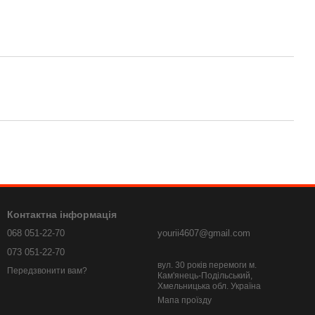
Контактна інформація
068 051-22-70
yourii4607@gmail.com
073 051-22-70
вул. 30 років перемоги м.
Передзвонити вам?
Кам'янець-Подільський,
Хмельницька обл. Україна
Мапа проїзду