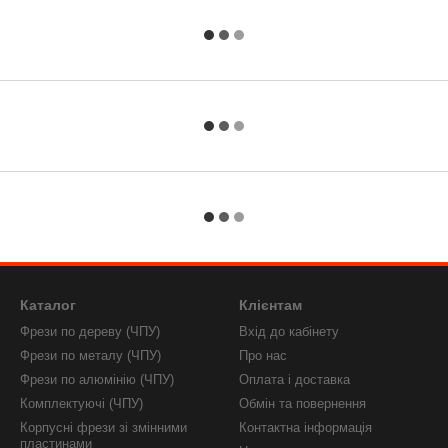
Каталог
Клієнтам
Фрези по дереву (ЧПУ)
Вхід до кабінету
Фрези по металу (ЧПУ)
Про нас
Фрези по алюмінію (ЧПУ)
Оплата і доставка
Комплектуючі (ЧПУ)
Обмін та повернення
Корпусні фрези зі змінними
Контактна інформація
пластинами