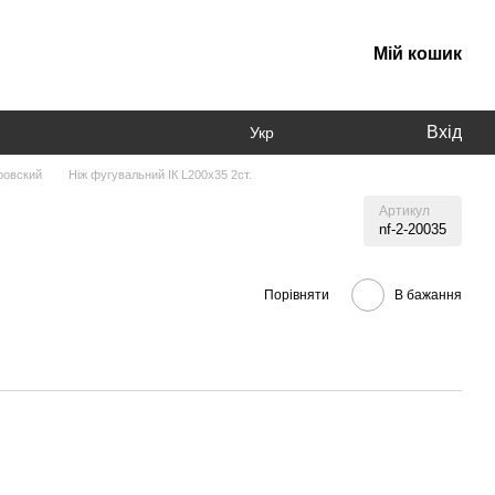
Мій кошик
Вхід
Укр
тровский
Ніж фугувальний ІК L200x35 2ст.
Артикул
nf-2-20035
Порівняти
В бажання