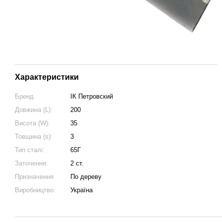
Характеристики
Бренд
ІК Петровский
Довжина (L):
200
Висота (W):
35
Товщина (s):
3
Тип сталі:
65Г
Заточення:
2 ст.
Призначення
По дереву
Виробництво:
Україна