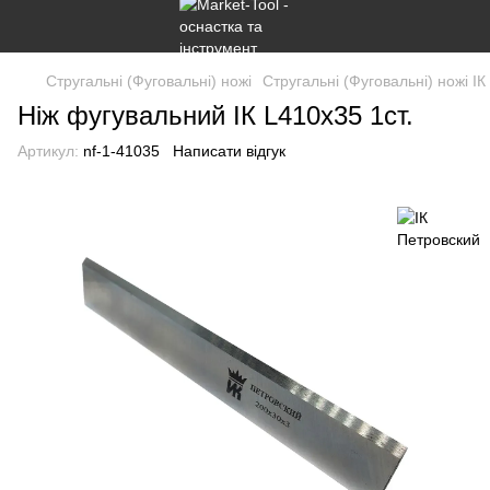
Стругальні (Фуговальні) ножі
Стругальні (Фуговальні) ножі І
Ніж фугувальний ІК L410x35 1ст.
Артикул:
nf-1-41035
Написати відгук