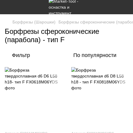
Борфрезы (Шарошки)
Борфрезы сфероконические (парабола
Борфрезы сфероконические
(парабола) - тип F
Фильтр
По популярности