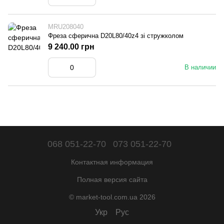
MRU208040
Фреза сферична D20L80/40z4 зі стружколом
9 240.00 грн
В наличии
068 051-22-70
073 051-22-70
Контактная информация
Полная версия сайта
© market-tool.com.ua 2026
Укр
Рус