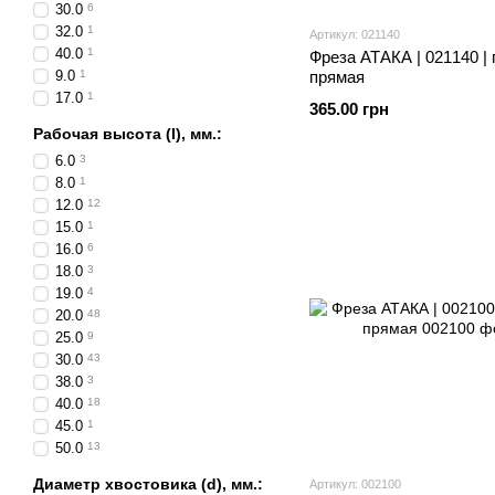
30.0
6
32.0
1
Артикул: 021140
40.0
1
Фреза АТАКА | 021140 |
9.0
1
прямая
17.0
1
365.00 грн
Рабочая высота (I), мм.:
6.0
3
8.0
1
12.0
12
15.0
1
16.0
6
18.0
3
19.0
4
20.0
48
25.0
9
30.0
43
38.0
3
40.0
18
45.0
1
50.0
13
Диаметр хвостовика (d), мм.:
Артикул: 002100