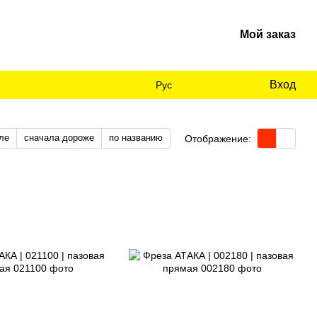
Мой заказ
Вход
Рус
ле
сначала дороже
по названию
Отображение: