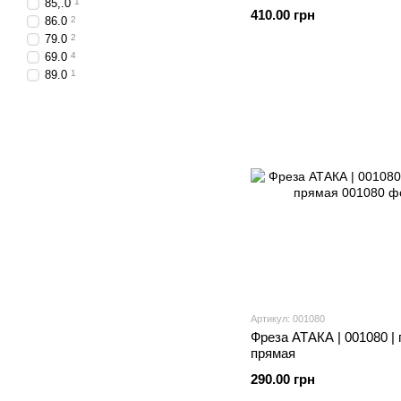
85,.0
1
410.00 грн
86.0
2
79.0
2
69.0
4
89.0
1
Артикул: 001080
Фреза АТАКА | 001080 |
прямая
290.00 грн