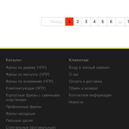
Назад
1
2
3
4
5
6
...
Каталог
Клиентам
Фрезы по дереву (ЧПУ)
Вход в личный кабинет
Фрезы по металлу (ЧПУ)
О нас
Фрезы по алюминию (ЧПУ)
Оплата и доставка
Комплектующие (ЧПУ)
Обмен и возврат
Корпусные фрезы с сменными
Контактная информация
пластинами
Новости
Профильные фрезы
Фрезы насадные
Пильные диски
Стругальные (фуговальные)