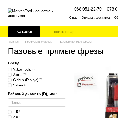
Перейти к основному контенту
068 051-22-70
073 0
О нас
Оплата и доставка
Об
Каталог
Главная
Профильные фрезы
Пазовые прямые фрезы
Пазовые прямые фрезы
Бренд
Vatzo Tools
72
Атака
20
Globus (Глобус)
72
Sekira
1
Рабочий диаметр (D), мм.:
1.5
1
2.0
2