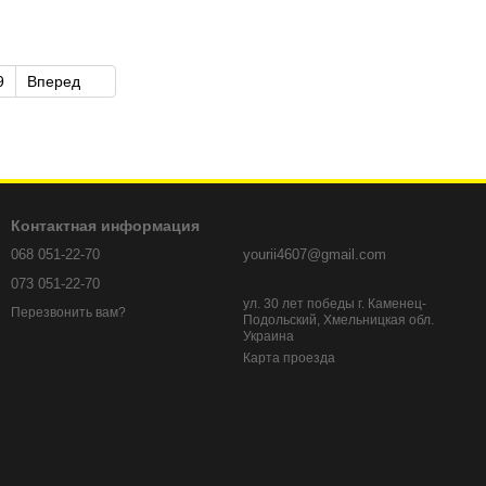
9
Вперед
Контактная информация
068 051-22-70
yourii4607@gmail.com
073 051-22-70
ул. 30 лет победы г. Каменец-
Перезвонить вам?
Подольский, Хмельницкая обл.
Украина
Карта проезда