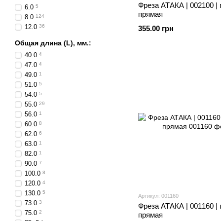
Фреза АТАКА | 002100 |
6.0
5
прямая
8.0
124
12.0
36
355.00 грн
Общая длина (L), мм.:
40.0
4
47.0
4
49.0
1
51.0
5
54.0
5
55.0
29
56.0
1
60.0
8
62.0
6
63.0
1
82.0
1
90.0
7
100.0
8
120.0
4
130.0
5
Артикул: 001160
73.0
3
Фреза АТАКА | 001160 |
75.0
2
прямая