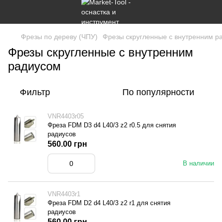
Фрезы по дереву (ЧПУ)
Фрезы скругленные с внутренним р
Фрезы скругленные с внутренним
радиусом
Фильтр
По популярности
VNR4403r05
Фреза FDM D3 d4 L40/3 z2 r0.5 для снятия
радиусов
560.00 грн
В наличии
VNR4403r1
Фреза FDM D2 d4 L40/3 z2 r1 для снятия
радиусов
560.00 грн