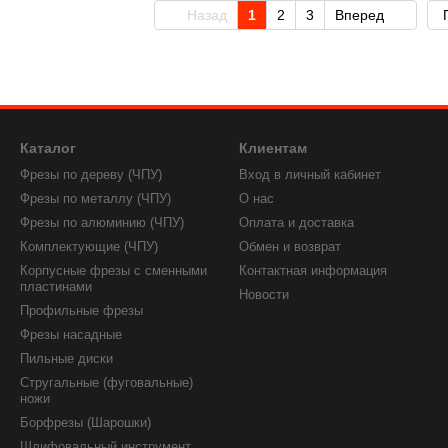
Назад
1
2
3
Вперед
Каталог
Клиентам
Фрезы по дереву (ЧПУ)
Вход в личный кабинет
Фрезы по металлу (ЧПУ)
О нас
Фрезы по алюминию (ЧПУ)
Оплата и доставка
Комплектующие (ЧПУ)
Обмен и возврат
Корпусные фрезы с сменными
Контактная информация
пластинами
Новости
Профильные фрезы
Фрезы насадные
Пильные диски
Стругальные (фуговальные)
ножи
Борфрезы (Шарошки)
Шлифовальный инструмент