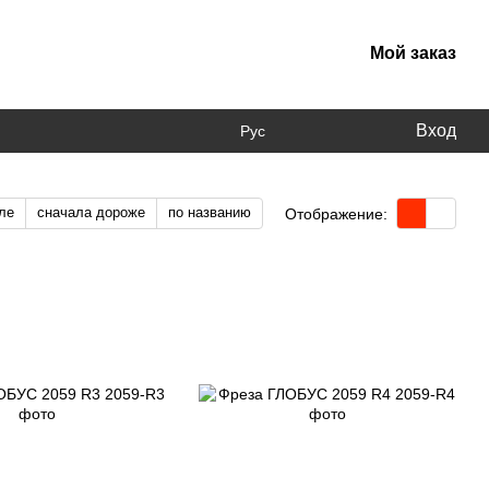
Мой заказ
Вход
Рус
ле
сначала дороже
по названию
Отображение: