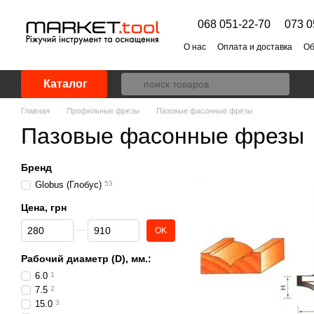
Перейти к основному контенту
068 051-22-70
073 0
О нас
Оплата и доставка
Об
Каталог
Главная
Профильные фрезы
Пазовые фасонные фрезы
Пазовые фасонные фрезы
Бренд
Globus (Глобус)
53
Цена, грн
От Цена, грн
До Цена, грн
OK
Рабочий диаметр (D), мм.:
6.0
1
7.5
2
15.0
3