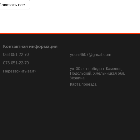
Показать все
Контактная информация
068 051-22-70
yourii4607@gmail.com
073 051-22-70
ул. 30 лет победы г. Каменец-
Перезвонить вам?
Подольский, Хмельницкая обл.
Украина
Карта проезда