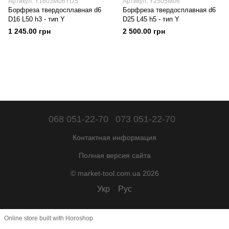
Артикул: Y1603M06YDS
Артикул: Y2505M06
Борфреза твердосплавная d6
Борфреза твердосплавная d6
D16 L50 h3 - тип Y
D25 L45 h5 - тип Y
1 245.00 грн
2 500.00 грн
068 051-22-70
073 051-22-70
Контактная информация
Полная версия сайта
© market-tool.com.ua 2026
Укр
Рус
Online store built with Horoshop