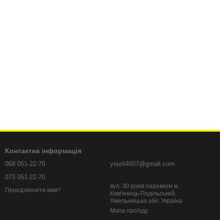
Контактна інформація
068 051-22-70
yourii4607@gmail.com
073 051-22-70
вул. 30 років перемоги м.
Передзвонити вам?
Кам'янець-Подільський,
Хмельницька обл. Україна
Мапа проїзду