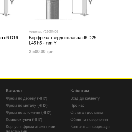
Артикул: Y2505M06
а d6 D16
Борфреза твердосплавна d6 D25
L45 h5 - тип Y
2 500.00 грн
Каталог
Клієнтам
Фрези по дереву (ЧПУ)
Вхід до кабінету
Фрези по металу (ЧПУ)
Про нас
Фрези по алюмінію (ЧПУ)
Оплата і доставка
Комплектуючі (ЧПУ)
Обмін та повернення
Корпусні фрези зі змінними
Контактна інформація
пластинами