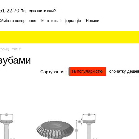
51-22-70
Передзвонити вам?
Обмін та повернення
Контактна інформація
Новини
ромці - тип Y
 зубами
за популярністю
спочатку деше
Сортування: