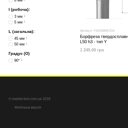
6 мм
l (робоча):
3 мм
1
5 мм
1
Артикул: Y1603M06YDS
L (загальна):
Борфреза твердосплавн
45 мм
1
L50 h3 - тип Y
50 мм
1
1 245.00 грн
Градус (O)
90°
2
© market-tool.com.ua 2026
Мобільна версія