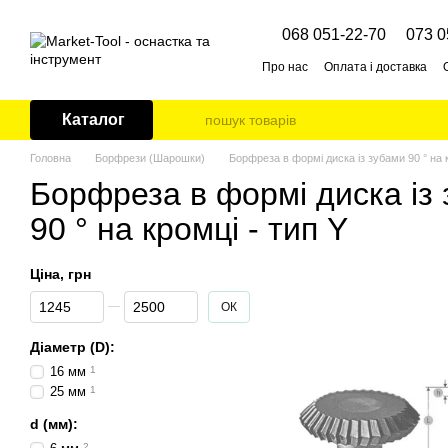
Перейти до основного контенту
068 051-22-70
073 0
Про нас
Оплата і доставка
Каталог
Головна
Борфрези (Шарошки)
Борфреза в формі диска із зубами 90 ° на к
Борфреза в формі диска із
90 ° на кромці - тип Y
Ціна, грн
Від Ціна, грн
До Ціна, грн
ОК
Діаметр (D):
16 мм
1
25 мм
1
d (мм):
2