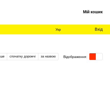
Мій кошик
Вхід
Укр
вше
спочатку дорожчі
за назвою
Відображення: