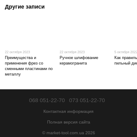
Другие записи
22 октября 2023
22 октября 2023
5 октября 202
Преимущества и
Ручное шлифование
Как правил
применения фрез со
керамогранита
пильный ди
сменными пластинами по
металлу
068 051-22-70
073 051-22-70
Контактная информация
Полная версия сайта
© market-tool.com.ua 2026