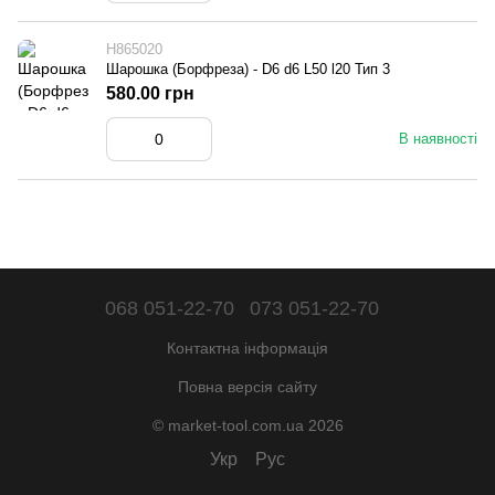
H865020
Шарошка (Борфреза) - D6 d6 L50 l20 Тип 3
580.00 грн
В наявності
068 051-22-70
073 051-22-70
Контактна інформація
Повна версія сайту
© market-tool.com.ua 2026
Укр
Рус