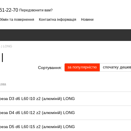
51-22-70
Передзвонити вам?
Обмін та повернення
Контактна інформація
Новини
а | LONG
|
за популярністю
спочатку деше
Сортування:
зва
реза D3 d6 L60 l10 z2 (алюміній) LONG
реза D4 d6 L60 l12 z2 (алюміній) LONG
реза D5 d6 L60 l15 z2 (алюміній) LONG