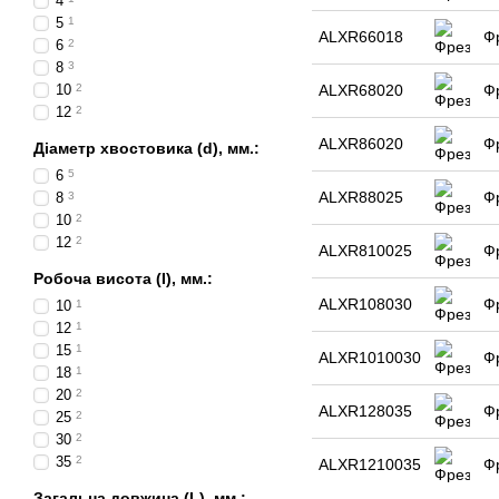
4
5
1
ALXR66018
Ф
6
2
8
3
10
2
ALXR68020
Ф
12
2
ALXR86020
Ф
Діаметр хвостовика (d), мм.:
6
5
ALXR88025
Ф
8
3
10
2
12
2
ALXR810025
Ф
Робоча висота (I), мм.:
ALXR108030
Ф
10
1
12
1
15
1
ALXR1010030
Ф
18
1
20
2
ALXR128035
Ф
25
2
30
2
35
2
ALXR1210035
Ф
Загальна довжина (L), мм.: