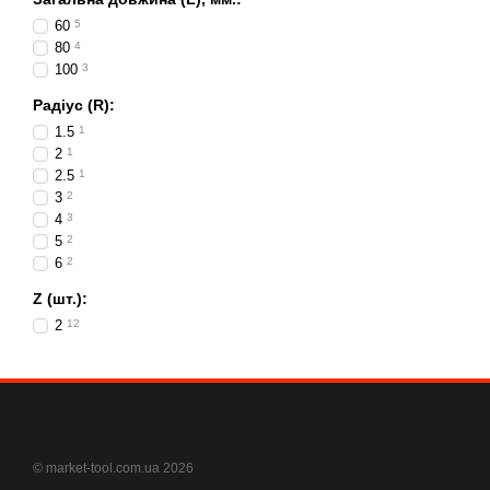
60
5
80
4
100
3
Радіус (R):
1.5
1
2
1
2.5
1
3
2
4
3
5
2
6
2
Z (шт.):
2
12
© market-tool.com.ua 2026