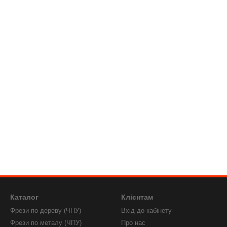
Каталог
Клієнтам
Фрези по дереву (ЧПУ)
Вхід до кабінету
Фрези по металу (ЧПУ)
Про нас