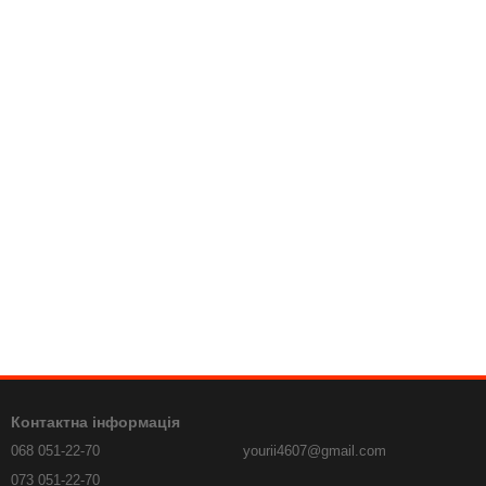
Контактна інформація
068 051-22-70
yourii4607@gmail.com
073 051-22-70