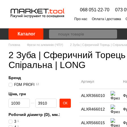
Перейти до основного контенту
068 051-22-70
073 0
Про нас
Оплата і доставка
Каталог
Головна
Фрези по алюмінію (ЧПУ)
2 Зуба | Сферичний Торець | Спіральн
2 Зуба | Сферичний Торець 
Спіральна | LONG
Бренд
Артикул
На
FDM PROFI
12
Ціна, грн
ALXR366010
Ф
Від Ціна, грн
До Ціна, грн
ОК
ALXR466012
Ф
Робочий діаметр (D), мм.:
3
1
ALXR566015
Ф
1