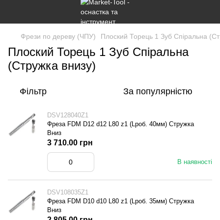
Фрези по дереву (ЧПУ)
Плоский Торець 1 Зуб Спіральна (Ст
Плоский Торець 1 Зуб Спіральна
(Стружка внизу)
Фільтр
За популярністю
DSV128040Z1
Фреза FDM D12 d12 L80 z1 (Lроб. 40мм) Стружка
Вниз
3 710.00 грн
В наявності
DSV108035Z1
Фреза FDM D10 d10 L80 z1 (Lроб. 35мм) Стружка
Вниз
2 805.00 грн