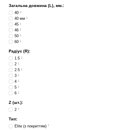
Загальна довжина (L), мм.:
40
2
40 мм
1
45
1
46
1
50
1
60
1
Радіус (R):
1.5
1
2
1
2.5
1
3
1
4
1
5
1
6
1
Z (шт.):
2
7
Тип:
Elite (з покриттям)
7