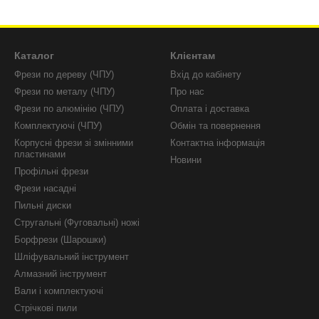
Каталог
Клієнтам
Фрези по дереву (ЧПУ)
Вхід до кабінету
Фрези по металу (ЧПУ)
Про нас
Фрези по алюмінію (ЧПУ)
Оплата і доставка
Комплектуючі (ЧПУ)
Обмін та повернення
Корпусні фрези зі змінними
Контактна інформація
пластинами
Новини
Профільні фрези
Фрези насадні
Пильні диски
Стругальні (Фуговальні) ножі
Борфрези (Шарошки)
Шліфувальний інструмент
Алмазний інструмент
Вали і комплектуючі
Стрічкові пили