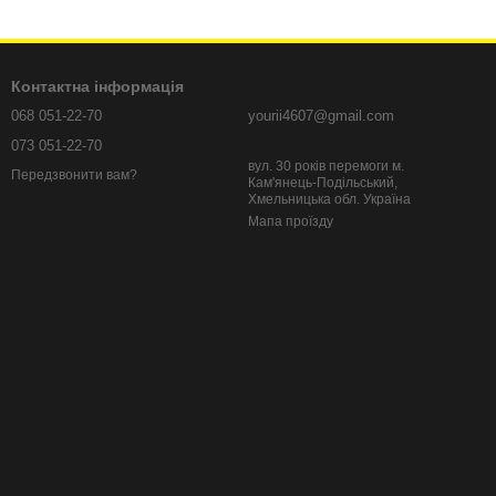
Контактна інформація
068 051-22-70
yourii4607@gmail.com
073 051-22-70
вул. 30 років перемоги м.
Передзвонити вам?
Кам'янець-Подільський,
Хмельницька обл. Україна
Мапа проїзду