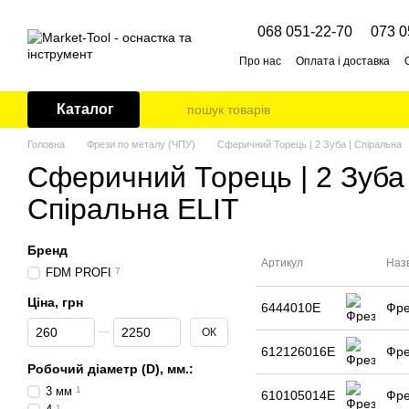
Перейти до основного контенту
068 051-22-70
073 0
Про нас
Оплата і доставка
Каталог
Головна
Фрези по металу (ЧПУ)
Сферичний Торець | 2 Зуба | Спіральна
Сферичний Торець | 2 Зуба 
Спіральна ELIT
Бренд
Артикул
Наз
FDM PROFI
7
Ціна, грн
6444010E
Фре
Від Ціна, грн
До Ціна, грн
ОК
612126016E
Фре
Робочий діаметр (D), мм.:
3 мм
1
610105014E
Фре
1