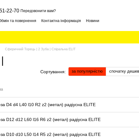
51-22-70
Передзвонити вам?
Обмін та повернення
Контактна інформація
Новини
Сферичний Торець | 2 Зуба | Спіральна ELIT
|
за популярністю
спочатку деше
Сортування:
ва
за D4 d4 L40 l10 R2 z2 (метал) радіусна ELITE
за D12 d12 L60 l16 R6 z2 (метал) радіусна ELITE
за D10 d10 L50 l14 R5 z2 (метал) радіусна ELITE