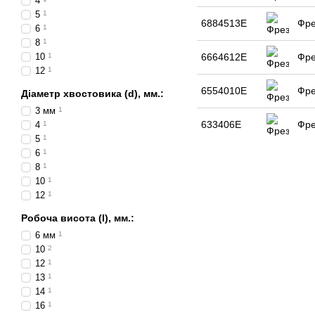
4
5
1
6884513E
Фре
6
1
8
1
10
1
6664612E
Фре
12
1
6554010E
Фре
Діаметр хвостовика (d), мм.:
3 мм
1
633406E
Фре
4
1
5
1
6
1
8
1
10
1
12
1
Робоча висота (I), мм.:
6 мм
1
10
2
12
1
13
1
14
1
16
1