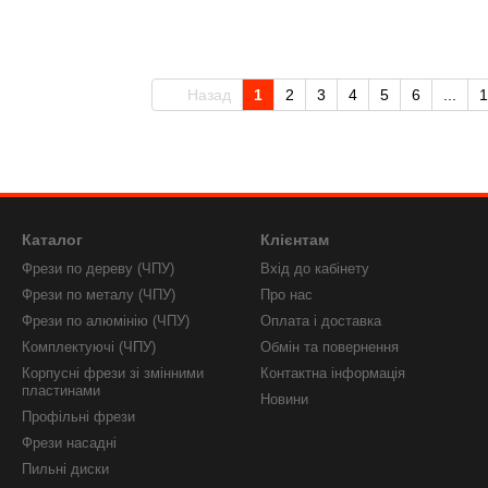
Назад
1
2
3
4
5
6
...
1
Каталог
Клієнтам
Фрези по дереву (ЧПУ)
Вхід до кабінету
Фрези по металу (ЧПУ)
Про нас
Фрези по алюмінію (ЧПУ)
Оплата і доставка
Комплектуючі (ЧПУ)
Обмін та повернення
Корпусні фрези зі змінними
Контактна інформація
пластинами
Новини
Профільні фрези
Фрези насадні
Пильні диски