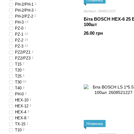
Новинка
PH-2/PH-1
2
PH-2/PH-3
1
Артикул: 2608521237
PH-2/PZ-2
2
Біта BOSCH HEX-6 25
PH-3
13
100шт
PZ-0
1
26.00 грн
PZ-1
14
PZ-2
15
PZ-3
13
PZ2/PZ1
1
PZ2/PZ3
1
T15
7
T20
6
T25
4
T30
10
T40
3
PH-0
2
HEX-10
1
HEX-12
1
HEX-4
3
HEX-8
1
Новинка
TX-15
1
T10
2