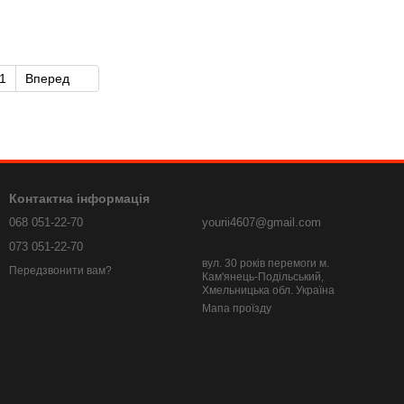
1
Вперед
Контактна інформація
068 051-22-70
yourii4607@gmail.com
073 051-22-70
вул. 30 років перемоги м.
Передзвонити вам?
Кам'янець-Подільський,
Хмельницька обл. Україна
Мапа проїзду