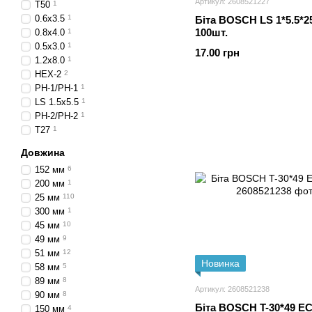
Артикул: 2608521227
T50
1
0.6x3.5
1
Біта BOSCH LS 1*5.5*
100шт.
0.8x4.0
1
0.5x3.0
1
17.00 грн
1.2x8.0
1
HEX-2
2
PH-1/PH-1
1
LS 1.5x5.5
1
PH-2/PH-2
1
T27
1
Довжина
152 мм
6
200 мм
1
25 мм
110
300 мм
1
45 мм
10
49 мм
9
51 мм
12
Новинка
58 мм
5
89 мм
8
Артикул: 2608521238
90 мм
8
Біта BOSCH T-30*49 EC
150 мм
4