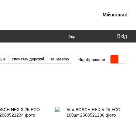
Мій кошик
Вхід
Укр
вше
спочатку дорожчі
за назвою
Відображення: