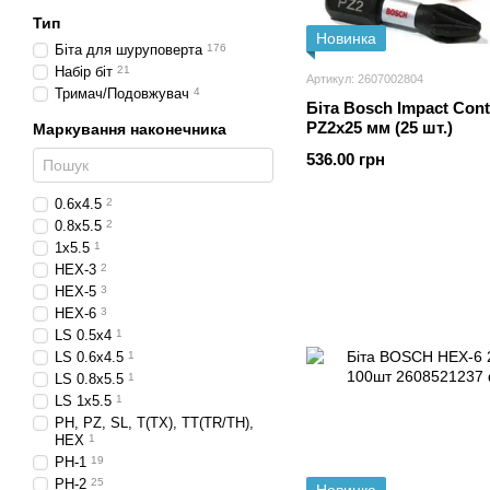
Тип
Новинка
Біта для шуруповерта
176
Набір біт
21
Артикул: 2607002804
Тримач/Подовжувач
4
Біта Bosch Impact Cont
PZ2x25 мм (25 шт.)
Маркування наконечника
536.00 грн
0.6х4.5
2
0.8х5.5
2
1х5.5
1
HEX-3
2
HEX-5
3
HEX-6
3
LS 0.5х4
1
LS 0.6х4.5
1
LS 0.8х5.5
1
LS 1х5.5
1
PH, PZ, SL, T(TX), TT(TR/TH),
HEX
1
PH-1
19
PH-2
25