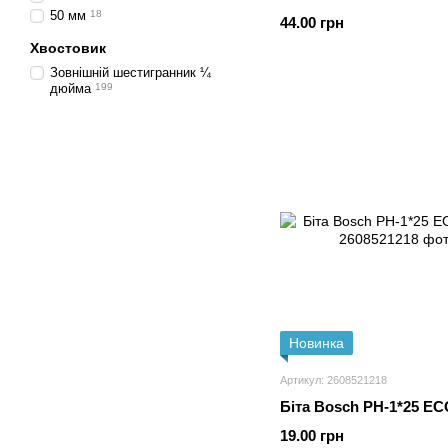
50 мм
18
44.00 грн
Хвостовик
Зовнішній шестигранник ¼
дюйма
199
Новинка
Артикул: 2608521218
Біта Bosch PH-1*25 EC
19.00 грн