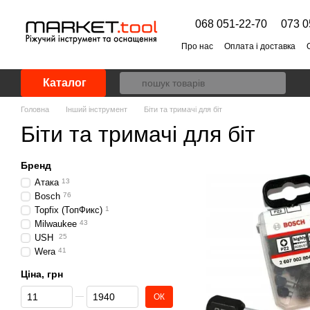
Перейти до основного контенту
068 051-22-70
073 0
Про нас
Оплата і доставка
Каталог
Головна
Інший інструмент
Біти та тримачі для біт
Біти та тримачі для біт
Бренд
Атака
13
Bosch
76
Topfix (ТопФикс)
1
Milwaukee
43
USH
25
Wera
41
Ціна, грн
Від Ціна, грн
До Ціна, грн
ОК