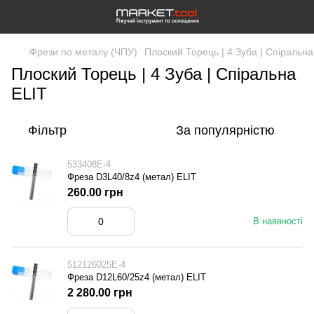
Фрези по металу (ЧПУ)
Плоский Торець | 4 Зуба | Спіральна
Плоский Торець | 4 Зуба | Спіральна
ELIT
Фільтр
За популярністю
533408E-4
Фреза D3L40/8z4 (метал) ELIT
260.00 грн
В наявності
512126025E-4
Фреза D12L60/25z4 (метал) ELIT
2 280.00 грн