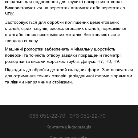
спіральні для подовження для глухих і наскрізних отворах.
Використовуються на верстатах автоматах або верстатах з
ЧПУ.
Застосовуються для обробки поліпшених цементованих
сталей, сірих чавунів, високолегованих сталей, нержавіючої
сталі або інших високоміцних металів. Виготовляються із
твердого сплаву.
Машинні розгортки забезпечать мінімальну шорсткість
поверхні та точність отвору завдяки покращеній геометрії
розгортки та високій жорсткості зубів. Допуск: Н7; Н8; Н9.
Підходить до обробки деталей складних форм. Застосовується
для отримання точних отворів циліндричної форми з прямими
та лівими напрямними стрічками.
068 051-22-70
073 051-22-70
Контактна інформація
Повна версія сайту