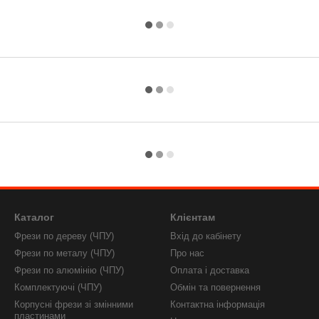
Каталог
Клієнтам
Фрези по дереву (ЧПУ)
Вхід до кабінету
Фрези по металу (ЧПУ)
Про нас
Фрези по алюмінію (ЧПУ)
Оплата і доставка
Комплектуючі (ЧПУ)
Обмін та повернення
Корпусні фрези зі змінними
Контактна інформація
пластинами