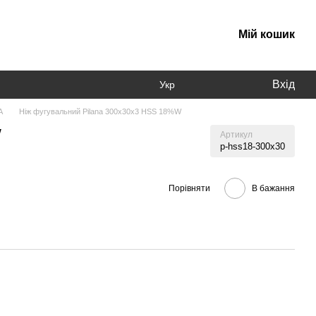
Мій кошик
Вхід
Укр
A
Ніж фугувальний Pilana 300x30x3 HSS 18%W
W
Артикул
p-hss18-300x30
Порівняти
В бажання