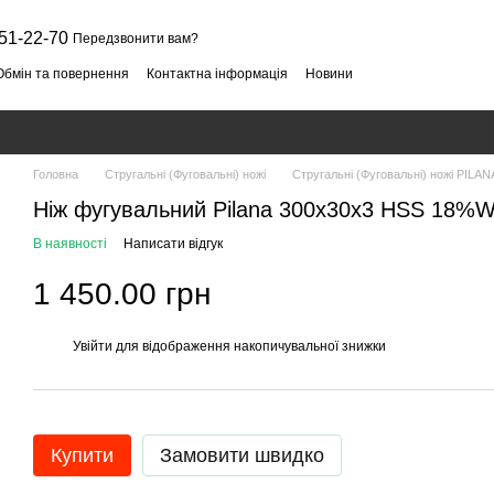
51-22-70
Передзвонити вам?
Обмін та повернення
Контактна інформація
Новини
Головна
Стругальні (Фуговальні) ножі
Стругальні (Фуговальні) ножі PILAN
Ніж фугувальний Pilana 300x30x3 HSS 18%
В наявності
Написати відгук
1 450.00 грн
Увійти
для відображення накопичувальної знижки
%
Купити
Замовити швидко