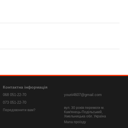
Контактна інформація
068 051-22-70
yourii4607@gmail.com
073 051-22-70
вул. 30 років перемоги м.
Передзвонити вам?
Кам'янець-Подільський,
Хмельницька обл. Україна
Мапа проїзду