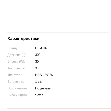
Характеристики
Бренд
PILANA
Довжина (L):
300
Висота (W):
30
Товщина (s):
3
Тип сталі:
HSS 18% W
Заточення:
1 ст.
Призначення
По дереву
Виробництво:
Чехія