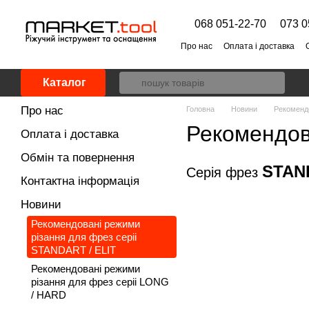
Перейти до основного контенту
068 051-22-70
073 0
Про нас
Оплата і доставка
Каталог
Про нас
Головна
Новини
Рекомендо
Рекомендов
Оплата і доставка
Обмін та повернення
STAND
Серія фрез
Контактна інформація
Новини
Рекомендовані режими
різання для фрез серіі
STANDART / ELIT
Рекомендовані режими
різання для фрез серіі LONG
/ HARD