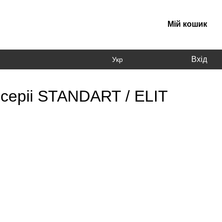
Мій кошик
Вхід
Укр
серіі STANDART / ELIT