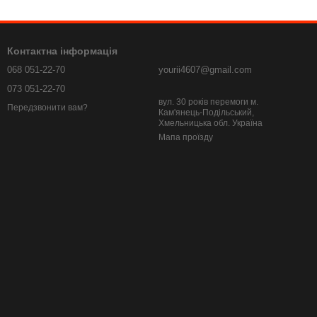
Контактна інформація
068 051-22-70
yourii4607@gmail.com
073 051-22-70
вул. 30 років перемоги м.
Передзвонити вам?
Кам'янець-Подільський,
Хмельницька обл. Україна
Мапа проїзду