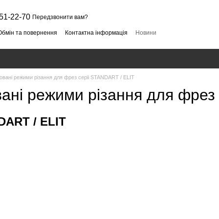
51-22-70
Передзвонити вам?
Обмін та повернення
Контактна інформація
Новини
вані режими різання для фрез серіі STANDART / ELIT
ані режими різання для фрез 
ART / ELIT