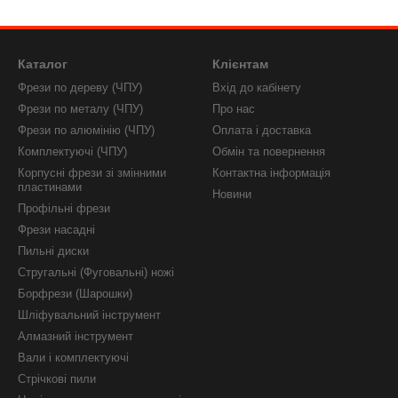
Каталог
Клієнтам
Фрези по дереву (ЧПУ)
Вхід до кабінету
Фрези по металу (ЧПУ)
Про нас
Фрези по алюмінію (ЧПУ)
Оплата і доставка
Комплектуючі (ЧПУ)
Обмін та повернення
Корпусні фрези зі змінними
Контактна інформація
пластинами
Новини
Профільні фрези
Фрези насадні
Пильні диски
Стругальні (Фуговальні) ножі
Борфрези (Шарошки)
Шліфувальний інструмент
Алмазний інструмент
Вали і комплектуючі
Стрічкові пили